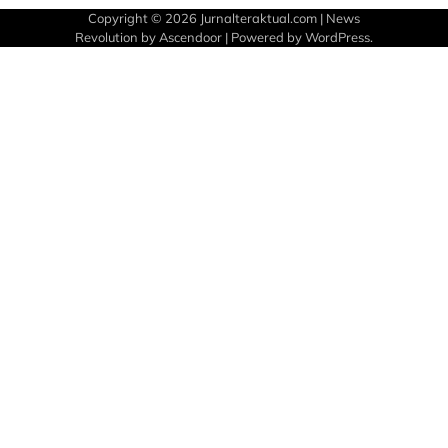
Copyright © 2026
Jurnalteraktual.com
| News
Revolution by
Ascendoor
| Powered by
WordPress
.