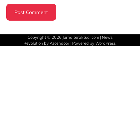
Copyright © 2026
Jurnalteraktual.com
| News
Revolution by
Ascendoor
| Powered by
WordPress
.