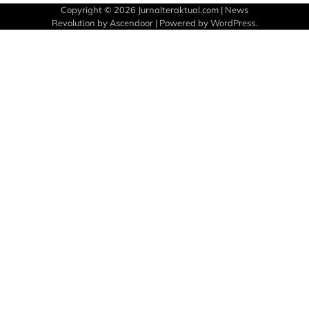
Copyright © 2026
Jurnalteraktual.com
| News
Revolution by
Ascendoor
| Powered by
WordPress
.