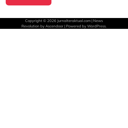
Copyright © 2026
Jurnalteraktual.com
| News
Revolution by
Ascendoor
| Powered by
WordPress
.