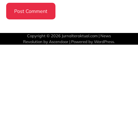
Copyright © 2026
Jurnalteraktual.com
| News
Revolution by
Ascendoor
| Powered by
WordPress
.