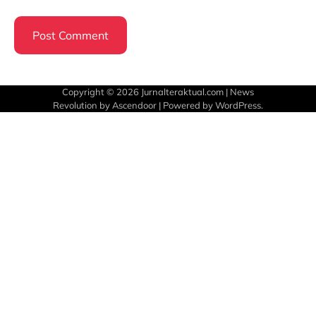
Copyright © 2026
Jurnalteraktual.com
| News
Revolution by
Ascendoor
| Powered by
WordPress
.