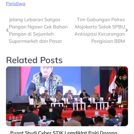
Peristiwa
Post
Jelang Lebaran Satgas
Tim Gabungan Polres
Pangan Ngawi Cek Bahan
Mojokerto Sidak SPBU
navigation
Pangan di Sejumlah
Antisipasi Kecurangan
Supermarket dan Pasar
Pengisian BBM
Related Posts
Pusat Studi Cyber STIK Lemdiklat Polri Dorong