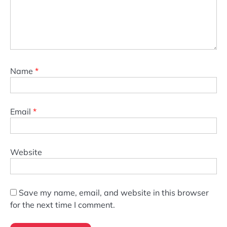
Name
*
Email
*
Website
Save my name, email, and website in this browser
for the next time I comment.