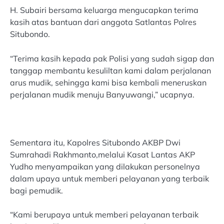
H. Subairi bersama keluarga mengucapkan terima
kasih atas bantuan dari anggota Satlantas Polres
Situbondo.
“Terima kasih kepada pak Polisi yang sudah sigap dan
tanggap membantu kesuliltan kami dalam perjalanan
arus mudik, sehingga kami bisa kembali meneruskan
perjalanan mudik menuju Banyuwangi,” ucapnya.
Sementara itu, Kapolres Situbondo AKBP Dwi
Sumrahadi Rakhmanto,melalui Kasat Lantas AKP
Yudho menyampaikan yang dilakukan personelnya
dalam upaya untuk memberi pelayanan yang terbaik
bagi pemudik.
“Kami berupaya untuk memberi pelayanan terbaik