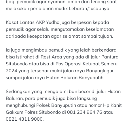
bagi pemudik agar nyaman, aman dan tenang saat
melakukan perjalanan mudik Lebaran,” ucapnya.
Kasat Lantas AKP Yudho juga berpesan kepada
pemudik agar selalu mengutamakan keselamatan
daripada kecepatan agar selamat sampai tujuan.
Ia juga mengimbau pemudik yang lelah berkendara
bisa istirahat di Rest Area yang ada di Jalur Pantura
Situbondo atau bisa di Pos Operasi Ketupat Semeru
2024 yang tersebar mulai jalan raya Banyuglugur
sampai jalan raya Hutan Baluran Banyuputih.
Sedangkan yang mengalami ban bocor di jalur Hutan
Baluran, para pemudik juga bisa langsung
menghubungi Polsek Banyuputih atau nomor Hp Kanit
Gakkum Polres Situbondo di 081 234 964 76 atau
0821 4311 9000.