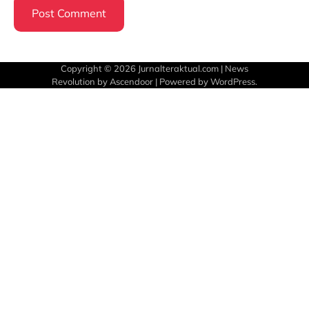
Copyright © 2026
Jurnalteraktual.com
| News
Revolution by
Ascendoor
| Powered by
WordPress
.