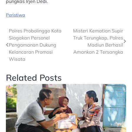
pungkas Irjen Dedi.
Peristiwa
Post
Polres Probolinggo Kota
Misteri Kematian Supir
Siagakan Personel
Truk Terungkap, Polres
navigation
Pengamanan Dukung
Madiun Berhasil
Kelancaran Promosi
Amankan 2 Tersangka
Wisata
Related Posts