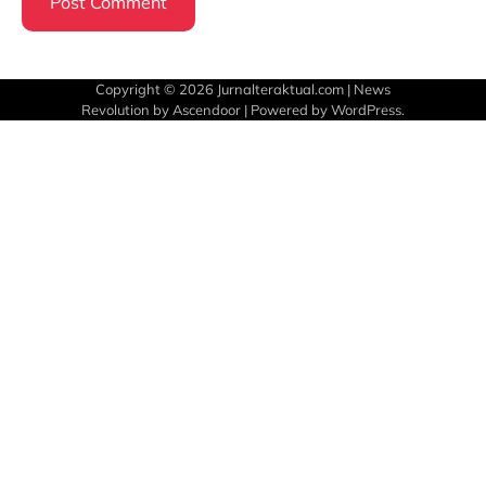
Copyright © 2026
Jurnalteraktual.com
| News
Revolution by
Ascendoor
| Powered by
WordPress
.